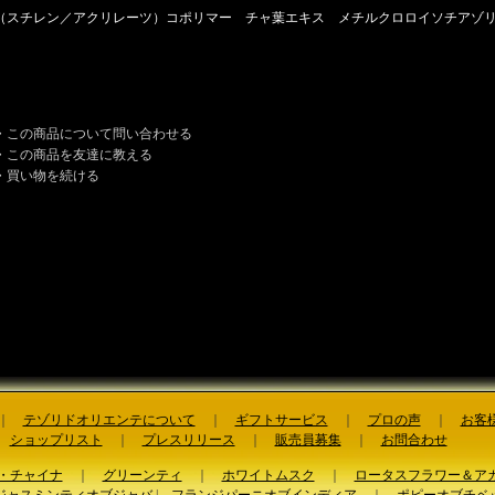
（スチレン／アクリレーツ）コポリマー チャ葉エキス メチルクロロイソチアゾ
・この商品について問い合わせる
・この商品を友達に教える
・買い物を続ける
｜
テゾリドオリエンテについて
｜
ギフトサービス
｜
プロの声
｜
お客
ショップリスト
｜
プレスリリース
｜
販売員募集
｜
お問合わせ
・チャイナ
｜
グリーンティ
｜
ホワイトムスク
｜
ロータスフラワー＆ア