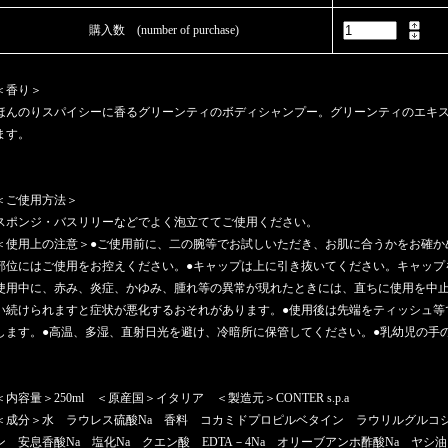
購入数 (number of purchase)
＜香り＞
ほんのりスパイシーに香るグリーンティのボディシャンプー。グリーンティのエキ
ます。
＜ご使用方法＞
スポンジ・バスリリーなどでよく泡立ててご使用ください。
＜使用上の注意＞●ご使用前に、二の腕等でお試しいただき、お肌に合うかをお確か
部位にはご使用をお控えください。●キャップは上に引き抜いてください。キャップ
使用中に、赤み、炎症、かゆみ、腫れ等の異常が現れたときには、直ちに使用を中
い続けられますと症状が悪化するおそれがあります。●使用後は先端をティッシュ等
します。●高温、多湿、直射日光を避け、冷暗所に保管してください。●乳幼児の手
＜内容量＞250ml ＜原産国＞イタリア ＜製造元＞CONTER s.p.a
＜成分＞水 ラウレス硫酸Na 香料 コカミドプロピルベタイン ラウリルグルコシ
ン 安息香酸Na 塩化Na クエン酸 EDTA－4Na オリーブアンホ酢酸Na 