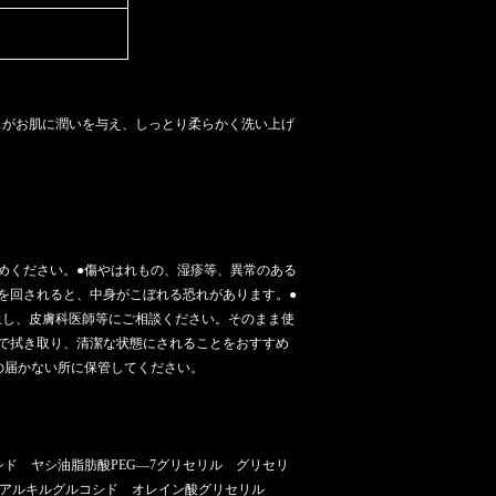
スがお肌に潤いを与え、しっとり柔らかく洗い上げ
めください。●傷やはれもの、湿疹等、異常のある
を回されると、中身がこぼれる恐れがあります。●
止し、皮膚科医師等にご相談ください。そのまま使
で拭き取り、清潔な状態にされることをおすすめ
の届かない所に保管してください。
ド ヤシ油脂肪酸PEG―7グリセリル グリセリ
ヤシ油アルキルグルコシド オレイン酸グリセリル