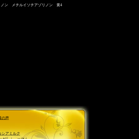
リノン メチルイソチアゾリノン 黄4
様の声
カシアミルク