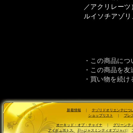
／アクリレーツ
ルイソチアゾリ
・この商品につ
・この商品を友
・買い物を続け
新着情報
｜
テゾリドオリエンテにつ
ショップリスト
｜
プレ
オーキッド・オブ・チャイナ
｜
グリーンテ
アイギュポトス
｜
ジャスミンティオブジャバ
|