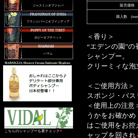
販売価格 (sel
ジャスミンオブジャバ
購入数 (number
フランジパーニオブインディア
＜香り＞
ポピーオブチベット
“エデンの園”
ハマム
シャンプー。
クリーミィな泡
＜ご使用方法＞
スポンジ・バス
＜使用上の注意
うかをお確かめ
はご使用をお控
こちらのシャンプーも要チェック
♥
ャップを回され